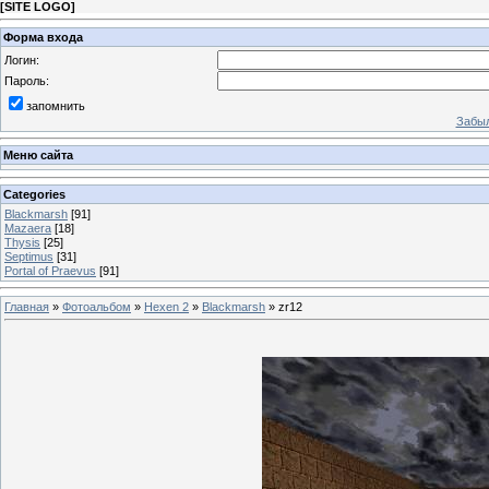
[
SITE LOGO
]
Форма входа
Логин:
Пароль:
запомнить
Забыл
Меню сайта
Categories
Blackmarsh
[91]
Mazaera
[18]
Thysis
[25]
Septimus
[31]
Portal of Praevus
[91]
Главная
»
Фотоальбом
»
Hexen 2
»
Blackmarsh
» zr12