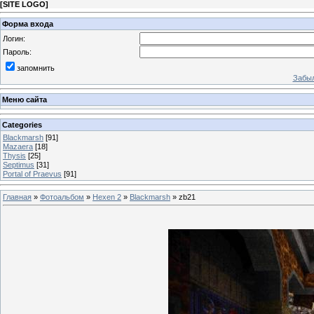
[
SITE LOGO
]
Форма входа
Логин:
Пароль:
запомнить
Забыл
Меню сайта
Categories
Blackmarsh
[91]
Mazaera
[18]
Thysis
[25]
Septimus
[31]
Portal of Praevus
[91]
Главная
»
Фотоальбом
»
Hexen 2
»
Blackmarsh
» zb21