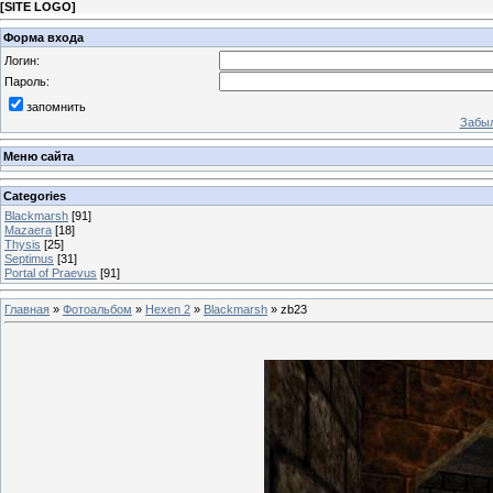
[
SITE LOGO
]
Форма входа
Логин:
Пароль:
запомнить
Забыл
Меню сайта
Categories
Blackmarsh
[91]
Mazaera
[18]
Thysis
[25]
Septimus
[31]
Portal of Praevus
[91]
Главная
»
Фотоальбом
»
Hexen 2
»
Blackmarsh
» zb23