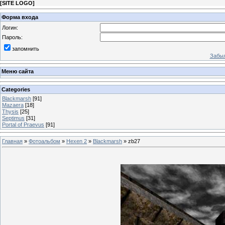
[
SITE LOGO
]
Форма входа
Логин:
Пароль:
запомнить
Забыл
Меню сайта
Categories
Blackmarsh
[91]
Mazaera
[18]
Thysis
[25]
Septimus
[31]
Portal of Praevus
[91]
Главная
»
Фотоальбом
»
Hexen 2
»
Blackmarsh
» zb27