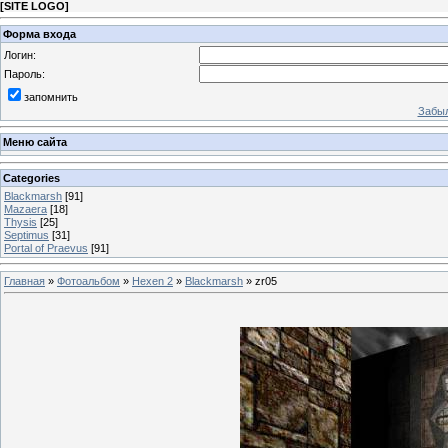
[
SITE LOGO
]
Форма входа
Логин:
Пароль:
запомнить
Забыл
Меню сайта
Categories
Blackmarsh
[91]
Mazaera
[18]
Thysis
[25]
Septimus
[31]
Portal of Praevus
[91]
Главная
»
Фотоальбом
»
Hexen 2
»
Blackmarsh
» zr05