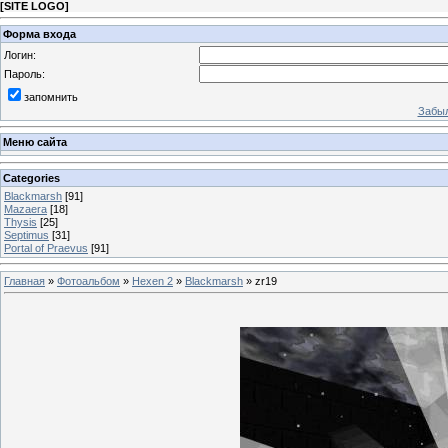
[
SITE LOGO
]
Форма входа
Логин:
Пароль:
запомнить
Забыл
Меню сайта
Categories
Blackmarsh
[91]
Mazaera
[18]
Thysis
[25]
Septimus
[31]
Portal of Praevus
[91]
Главная
»
Фотоальбом
»
Hexen 2
»
Blackmarsh
» zr19