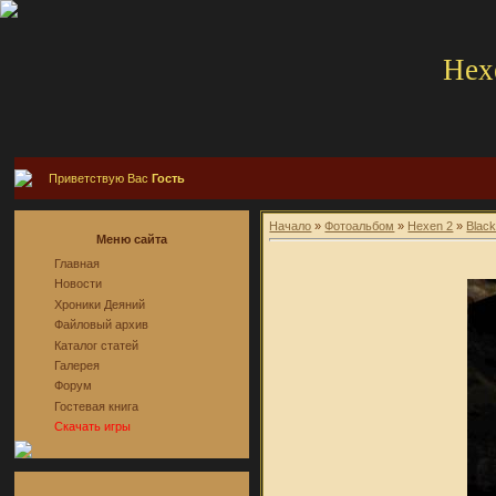
Hex
Приветствую Вас
Гость
Начало
»
Фотоальбом
»
Hexen 2
»
Blac
Меню сайта
Главная
Новости
Хроники Деяний
Файловый архив
Каталог статей
Галерея
Форум
Гостевая книга
Скачать игры