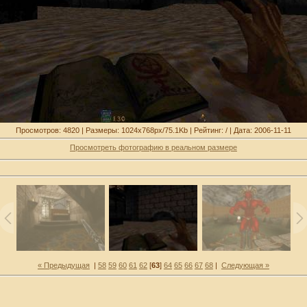
Просмотров: 4820 | Размеры: 1024x768px/75.1Kb | Рейтинг: / | Дата: 2006-11-11
Просмотреть фотографию в реальном размере
« Предыдущая
|
58
59
60
61
62
[
63
]
64
65
66
67
68
|
Следующая »