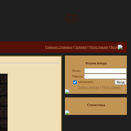
Пятница
2026-08-07
23:54:15
Главная страница
|
Галерея
|
Регистрация
|
Вход
Форма входа
Логин:
Пароль:
запомнить
Забыл пароль
|
Регистрация
Статистика