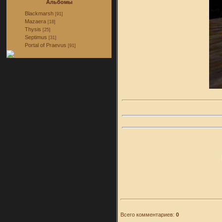
Альбомы
Blackmarsh
[91]
Mazaera
[18]
Thysis
[25]
Septimus
[31]
Portal of Praevus
[91]
Всего комментариев:
0