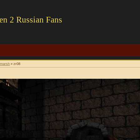
en 2 Russian Fans
kmarsh
» zr08