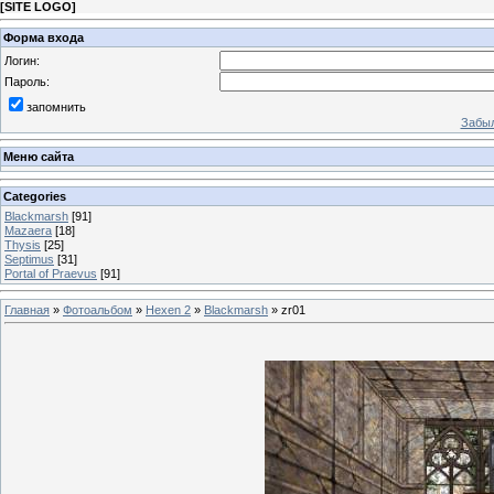
[
SITE LOGO
]
Форма входа
Логин:
Пароль:
запомнить
Забыл
Меню сайта
Categories
Blackmarsh
[91]
Mazaera
[18]
Thysis
[25]
Septimus
[31]
Portal of Praevus
[91]
Главная
»
Фотоальбом
»
Hexen 2
»
Blackmarsh
» zr01