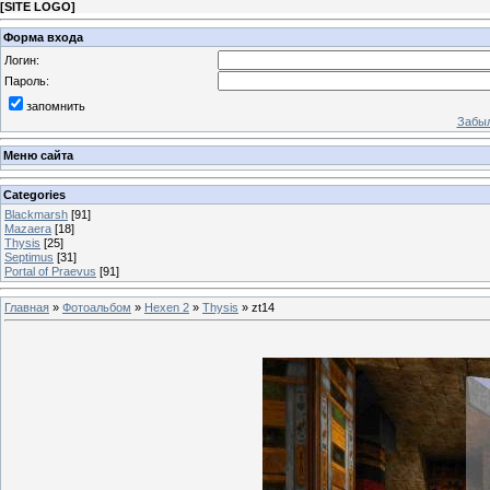
[
SITE LOGO
]
Форма входа
Логин:
Пароль:
запомнить
Забыл
Меню сайта
Categories
Blackmarsh
[91]
Mazaera
[18]
Thysis
[25]
Septimus
[31]
Portal of Praevus
[91]
Главная
»
Фотоальбом
»
Hexen 2
»
Thysis
» zt14