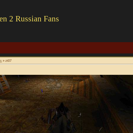
en 2 Russian Fans
is
» zt07