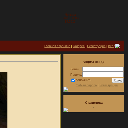
Четверг
2026-08-06
19:30:24
Главная страница
|
Галерея
|
Регистрация
|
Вход
Форма входа
Логин:
Пароль:
запомнить
Забыл пароль
|
Регистрация
Статистика