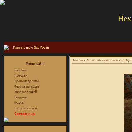
Hex
Приветствую Вас
Гость
Начало
»
Фотоальбом
»
Hexen 2
»
Thys
Меню сайта
Главная
Новости
Хроники Деяний
Файловый архив
Каталог статей
Галерея
Форум
Гостевая книга
Скачать игры