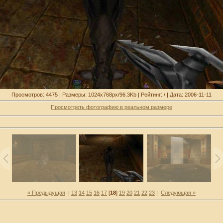
Просмотров: 4475 | Размеры: 1024x768px/96.3Kb | Рейтинг: / | Дата: 2006-11-11
Просмотреть фотографию в реальном размере
« Предыдущая
|
13
14
15
16
17
[
18
]
19
20
21
22
23
|
Следующая »