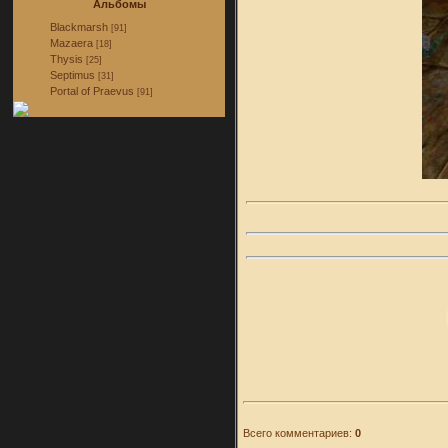
Альбомы
Blackmarsh
[91]
Mazaera
[18]
Thysis
[25]
Septimus
[31]
Portal of Praevus
[91]
Всего комментариев:
0