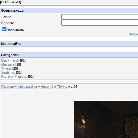
[
SITE LOGO
]
Форма входа
Логин:
Пароль:
запомнить
Забыл
Меню сайта
Categories
Blackmarsh
[91]
Mazaera
[18]
Thysis
[25]
Septimus
[31]
Portal of Praevus
[91]
Главная
»
Фотоальбом
»
Hexen 2
»
Thysis
» zt05