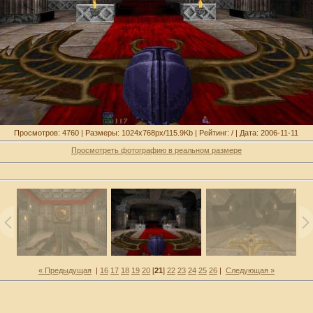
Просмотров: 4760 | Размеры: 1024x768px/115.9Kb | Рейтинг: / | Дата: 2006-11-11
Просмотреть фотографию в реальном размере
« Предыдущая
|
16
17
18
19
20
[
21
]
22
23
24
25
26
|
Следующая »