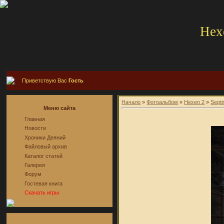
Hex
Приветствую Вас
Гость
Начало
»
Фотоальбом
»
Hexen 2
»
Sept
Меню сайта
Главная
Новости
Хроники Деяний
Файловый архив
Каталог статей
Галерея
Форум
Гостевая книга
Скачать игры