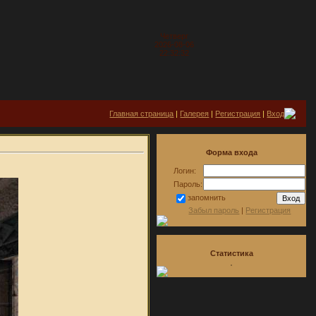
Четверг
2026-08-06
22:32:32
Главная страница
|
Галерея
|
Регистрация
|
Вход
Форма входа
Логин:
Пароль:
запомнить
Забыл пароль
|
Регистрация
Статистика