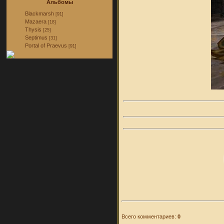
Альбомы
Blackmarsh
[91]
Mazaera
[18]
Thysis
[25]
Septimus
[31]
Portal of Praevus
[91]
Всего комментариев:
0