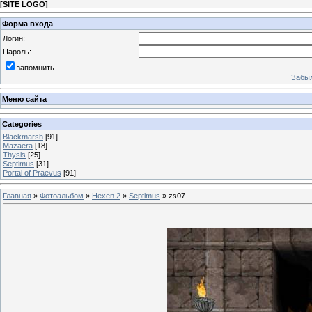
[
SITE LOGO
]
Форма входа
Логин:
Пароль:
запомнить
Забыл
Меню сайта
Categories
Blackmarsh
[91]
Mazaera
[18]
Thysis
[25]
Septimus
[31]
Portal of Praevus
[91]
Главная
»
Фотоальбом
»
Hexen 2
»
Septimus
» zs07