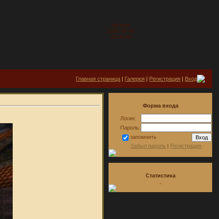
Четверг
2026-08-06
20:09:08
Главная страница
|
Галерея
|
Регистрация
|
Вход
Форма входа
Логин:
Пароль:
запомнить
Забыл пароль
|
Регистрация
Статистика