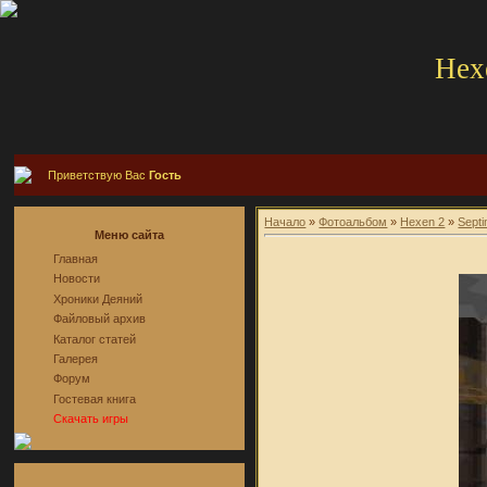
Hex
Приветствую Вас
Гость
Начало
»
Фотоальбом
»
Hexen 2
»
Sept
Меню сайта
Главная
Новости
Хроники Деяний
Файловый архив
Каталог статей
Галерея
Форум
Гостевая книга
Скачать игры