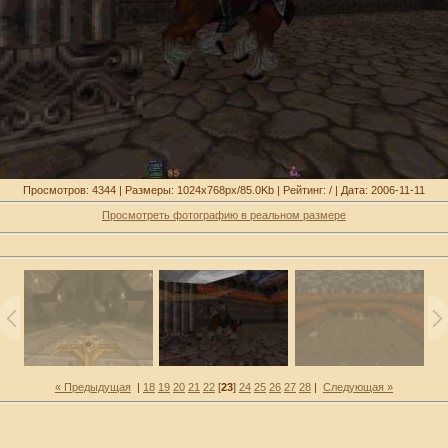
Просмотров: 4344 | Размеры: 1024x768px/85.0Kb | Рейтинг: / | Дата: 2006-11-11
Просмотреть фотографию в реальном размере
« Предыдущая
|
18
19
20
21
22
[
23
]
24
25
26
27
28
|
Следующая »