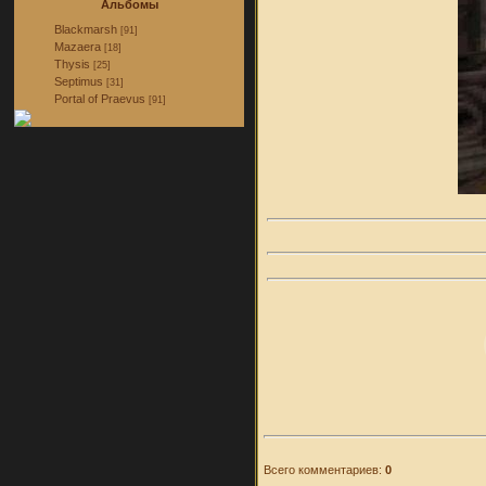
Альбомы
Blackmarsh
[91]
Mazaera
[18]
Thysis
[25]
Septimus
[31]
Portal of Praevus
[91]
Всего комментариев:
0