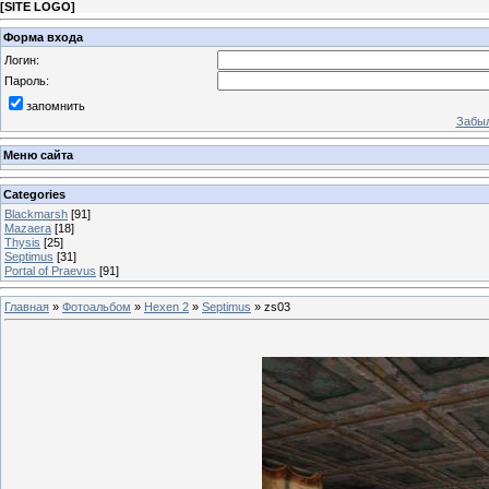
[
SITE LOGO
]
Форма входа
Логин:
Пароль:
запомнить
Забыл
Меню сайта
Categories
Blackmarsh
[91]
Mazaera
[18]
Thysis
[25]
Septimus
[31]
Portal of Praevus
[91]
Главная
»
Фотоальбом
»
Hexen 2
»
Septimus
» zs03