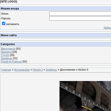
[
SITE LOGO
]
Форма входа
Логин:
Пароль:
запомнить
Забыл
Меню сайта
Categories
Blackmarsh
[91]
Mazaera
[18]
Thysis
[25]
Septimus
[31]
Portal of Praevus
[91]
Главная
»
Фотоальбом
»
Hexen 2
»
Septimus
» Дополнение к HeXen II