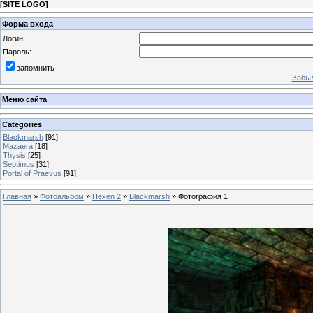
[
SITE LOGO
]
Форма входа
Логин:
Пароль:
запомнить
Забыл
Меню сайта
Categories
Blackmarsh
[91]
Mazaera
[18]
Thysis
[25]
Septimus
[31]
Portal of Praevus
[91]
Главная
»
Фотоальбом
»
Hexen 2
»
Blackmarsh
» Фотография 1