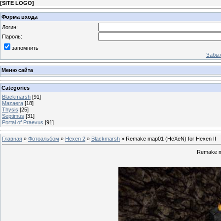
[
SITE LOGO
]
Форма входа
Логин:
Пароль:
запомнить
Забыл
Меню сайта
Categories
Blackmarsh
[91]
Mazaera
[18]
Thysis
[25]
Septimus
[31]
Portal of Praevus
[91]
Главная
»
Фотоальбом
»
Hexen 2
»
Blackmarsh
» Remake map01 (HeXeN) for Hexen II
Remake m