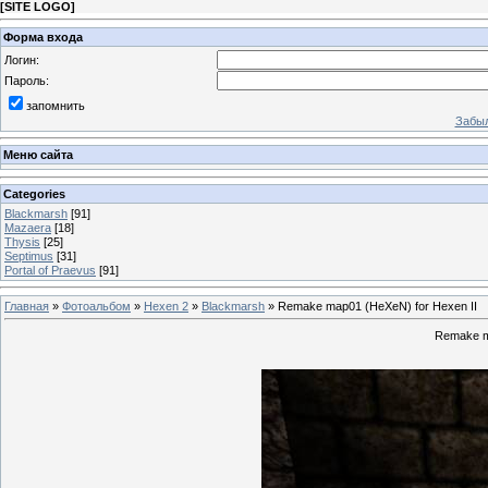
[
SITE LOGO
]
Форма входа
Логин:
Пароль:
запомнить
Забыл
Меню сайта
Categories
Blackmarsh
[91]
Mazaera
[18]
Thysis
[25]
Septimus
[31]
Portal of Praevus
[91]
Главная
»
Фотоальбом
»
Hexen 2
»
Blackmarsh
» Remake map01 (HeXeN) for Hexen II
Remake m