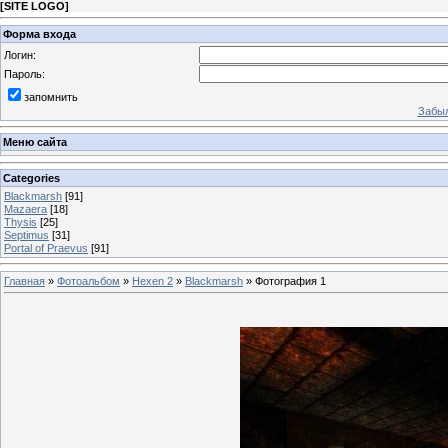
[
SITE LOGO
]
Форма входа
Логин:
Пароль:
запомнить
Забыл
Меню сайта
Categories
Blackmarsh
[91]
Mazaera
[18]
Thysis
[25]
Septimus
[31]
Portal of Praevus
[91]
Главная
»
Фотоальбом
»
Hexen 2
»
Blackmarsh
» Фотография 1