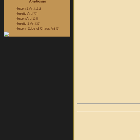
Альбомы
Hexen 2 Art
[131]
Heretic Art
[77]
Hexen Art
[137]
Heretic 2 Art
[35]
Hexen: Edge of Chaos Art
[5]