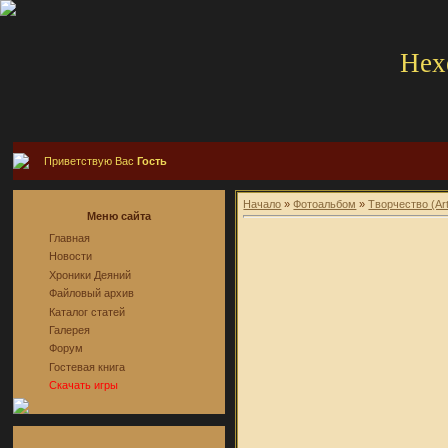
Hex
Приветствую Вас
Гость
Начало
»
Фотоальбом
»
Творчество (Ar
Меню сайта
Главная
Новости
Хроники Деяний
Файловый архив
Каталог статей
Галерея
Форум
Гостевая книга
Скачать игры