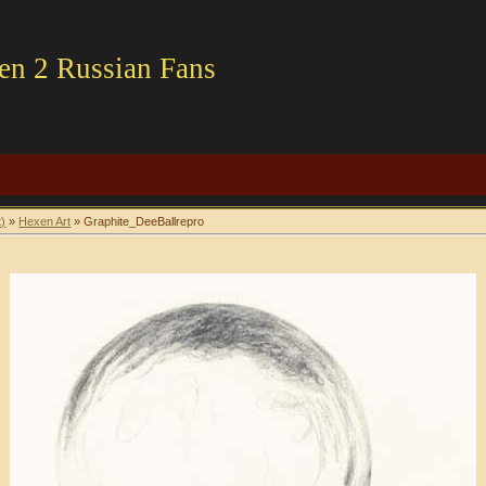
en 2 Russian Fans
t)
»
Hexen Art
» Graphite_DeeBallrepro