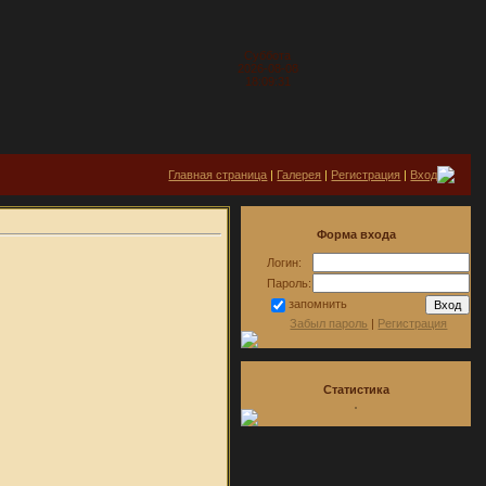
Суббота
2026-08-08
18:09:31
Главная страница
|
Галерея
|
Регистрация
|
Вход
Форма входа
Логин:
Пароль:
запомнить
Забыл пароль
|
Регистрация
Статистика