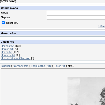
[
SITE LOGO
]
Форма входа
Логин:
Пароль:
запомнить
Забыл
Меню сайта
Categories
Hexen 2 Art
[131]
Heretic Art
[77]
Hexen Art
[137]
Heretic 2 Art
[35]
Hexen: Edge of Chaos Art
[5]
Главная
»
Фотоальбом
»
Творчество (Art)
»
Hexen Art
» ettin1