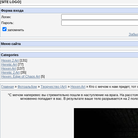
[
SITE LOGO
]
Форма входа
Логин:
Пароль:
запомнить
Забыл
Меню сайта
Categories
Hexen 2 Art
[131]
Heretic Art
[77]
Hexen Art
[137]
Heretic 2 Art
[35]
Hexen: Edge of Chaos Art
[5]
Главная
»
Фотоальбом
»
Творчество (Art)
»
Hexen Art
» Кто с мечом к нам придет, тот 
"С мечом наперевес вы стремительно пошли в наступление на врага. На расстоя
мгновенно попадает в вас. В результате ваше тело разрывается на 2 пол