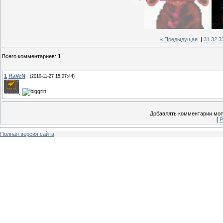
« Предыдущая
|
31
32
3
Всего комментариев
:
1
1
RaVeN
(2010-11-27 15:07:44)
Добавлять комментарии могу
[
Р
Полная версия сайта