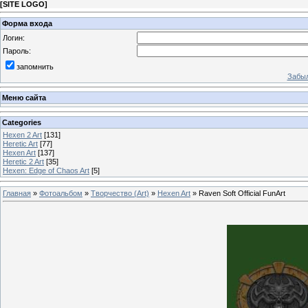
[
SITE LOGO
]
Форма входа
Логин:
Пароль:
запомнить
Забыл
Меню сайта
Categories
Hexen 2 Art
[131]
Heretic Art
[77]
Hexen Art
[137]
Heretic 2 Art
[35]
Hexen: Edge of Chaos Art
[5]
Главная
»
Фотоальбом
»
Творчество (Art)
»
Hexen Art
» Raven Soft Official FunArt