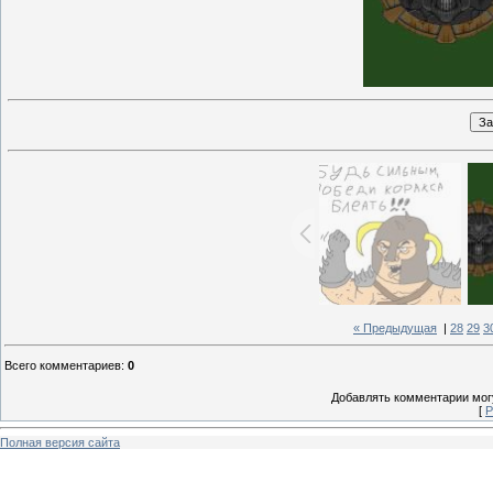
« Предыдущая
|
28
29
3
Всего комментариев
:
0
Добавлять комментарии могу
[
Р
Полная версия сайта