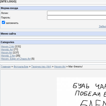
[
SITE LOGO
]
Форма входа
Логин:
Пароль:
запомнить
Забыл
Меню сайта
Categories
Hexen 2 Art
[131]
Heretic Art
[77]
Hexen Art
[137]
Heretic 2 Art
[35]
Hexen: Edge of Chaos Art
[5]
Главная
»
Фотоальбом
»
Творчество (Art)
»
Hexen Art
» Маг блеать!