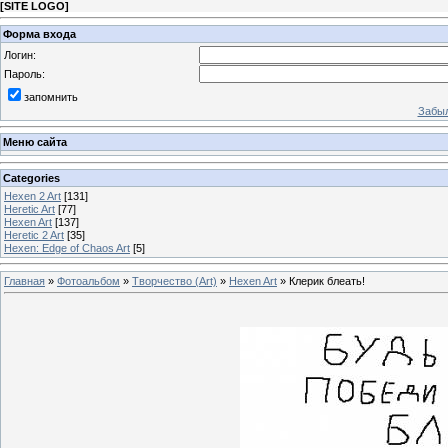
[
SITE LOGO
]
Форма входа
Логин:
Пароль:
запомнить
Забыл
Меню сайта
Categories
Hexen 2 Art
[131]
Heretic Art
[77]
Hexen Art
[137]
Heretic 2 Art
[35]
Hexen: Edge of Chaos Art
[5]
Главная
»
Фотоальбом
»
Творчество (Art)
»
Hexen Art
» Клерик блеать!