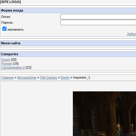
[
SITE LOGO
]
Форма входа
Логин:
Пароль:
запомнить
Забыл
Меню сайта
Categories
Doom
[20]
Разное
[16]
Carmageddon II
[22]
Главная
»
Фотоальбом
»
Old Games
»
Doom
» Inquisitor_1