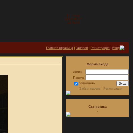
Пятница
2026-08-07
12:45:59
Главная страница
|
Галерея
|
Регистрация
|
Вход
Форма входа
Логин:
Пароль:
запомнить
Забыл пароль
|
Регистрация
Статистика