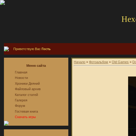
Hex
Приветствую Вас
Гость
Начало
»
Фотоальбом
»
Old Games
»
D
Меню сайта
Главная
Новости
Хроники Деяний
Файловый архив
Каталог статей
Галерея
Форум
Гостевая книга
Скачать игры