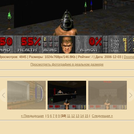
Просмотров: 4845 | Размеры: 1024x768px/146.8Kb | Рейтинг: / | Дата: 2006-12-03 |
Doome
Просмотреть фотографию в реальном размере
« Предыдущая
|
5
6
7
8
9
[
10
]
11
12
13
14
15
|
Следующая »