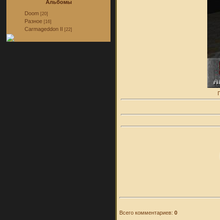
Альбомы
Doom
[20]
Разное
[16]
Carmageddon II
[22]
Всего комментариев:
0