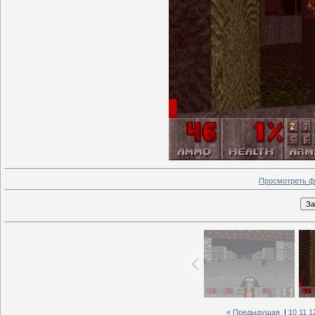
Просмотреть ф
« Предыдущая
|
10
11
1