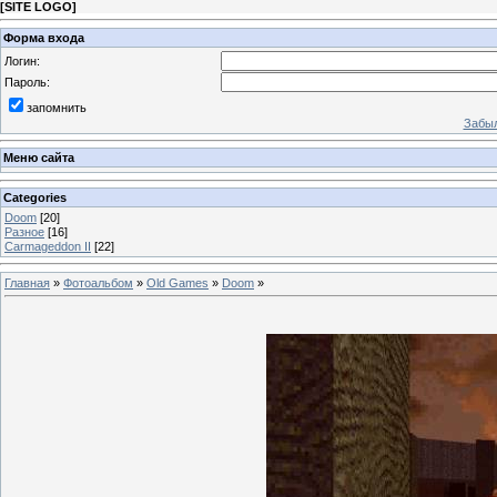
[
SITE LOGO
]
Форма входа
Логин:
Пароль:
запомнить
Забыл
Меню сайта
Categories
Doom
[20]
Разное
[16]
Carmageddon II
[22]
Главная
»
Фотоальбом
»
Old Games
»
Doom
»