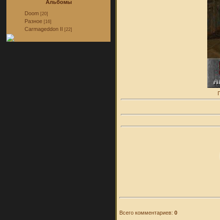
Альбомы
Doom
[20]
Разное
[16]
Carmageddon II
[22]
Всего комментариев:
0