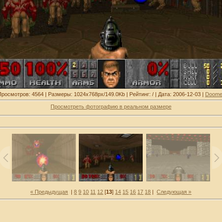
Просмотров: 4564 | Размеры: 1024x768px/149.0Kb | Рейтинг: / | Дата: 2006-12-03 |
Doome
Просмотреть фотографию в реальном размере
« Предыдущая
|
8
9
10
11
12
[
13
]
14
15
16
17
18
|
Следующая »