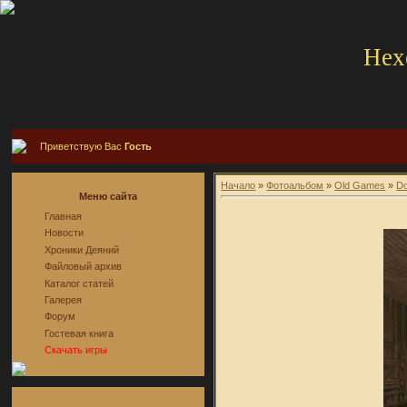
Hex
Приветствую Вас
Гость
Начало
»
Фотоальбом
»
Old Games
»
D
Меню сайта
Главная
Новости
Хроники Деяний
Файловый архив
Каталог статей
Галерея
Форум
Гостевая книга
Скачать игры