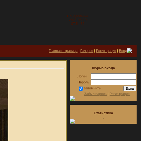
Понедельник
2026-08-10
07:54:32
Главная страница
|
Галерея
|
Регистрация
|
Вход
Форма входа
Логин:
Пароль:
запомнить
Забыл пароль
|
Регистрация
Статистика