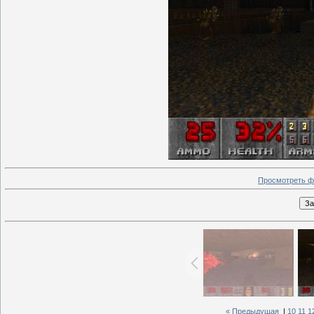
Просмотреть ф
« Предыдущая
|
10
11
1