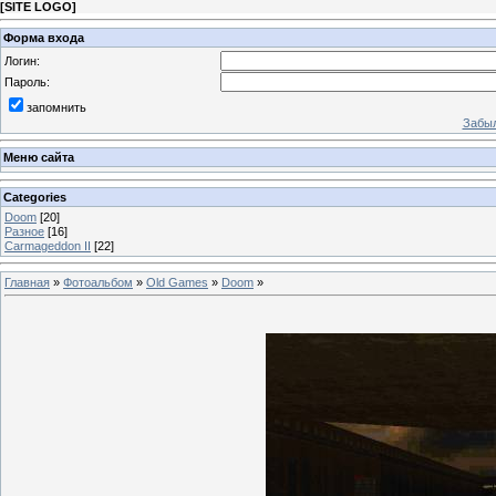
[
SITE LOGO
]
Форма входа
Логин:
Пароль:
запомнить
Забыл
Меню сайта
Categories
Doom
[20]
Разное
[16]
Carmageddon II
[22]
Главная
»
Фотоальбом
»
Old Games
»
Doom
»