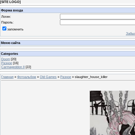
[
SITE LOGO
]
Форма входа
Логин:
Пароль:
запомнить
Забыл
Меню сайта
Categories
Doom
[20]
Разное
[16]
Carmageddon II
[22]
Главная
»
Фотоальбом
»
Old Games
»
Разное
» slaughter_house_killer