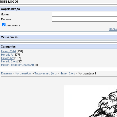
[
SITE LOGO
]
Форма входа
Логин:
Пароль:
запомнить
Забыл
Меню сайта
Categories
Hexen 2 Art
[131]
Heretic Art
[77]
Hexen Art
[137]
Heretic 2 Art
[35]
Hexen: Edge of Chaos Art
[5]
Главная
»
Фотоальбом
»
Творчество (Art)
»
Hexen 2 Art
» Фотография 9