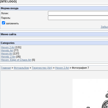
[
SITE LOGO
]
Форма входа
Логин:
Пароль:
запомнить
Забыл
Меню сайта
Categories
Hexen 2 Art
[131]
Heretic Art
[77]
Hexen Art
[137]
Heretic 2 Art
[35]
Hexen: Edge of Chaos Art
[5]
Главная
»
Фотоальбом
»
Творчество (Art)
»
Hexen 2 Art
» Фотография 7