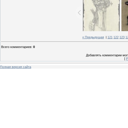
« Предыдущая
|
121
122
123
1
Всего комментариев
:
0
Добавлять комментарии могу
[
Р
Полная версия сайта