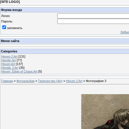
[
SITE LOGO
]
Форма входа
Логин:
Пароль:
запомнить
Забыл
Меню сайта
Categories
Hexen 2 Art
[131]
Heretic Art
[77]
Hexen Art
[137]
Heretic 2 Art
[35]
Hexen: Edge of Chaos Art
[5]
Главная
»
Фотоальбом
»
Творчество (Art)
»
Hexen 2 Art
» Фотография 3