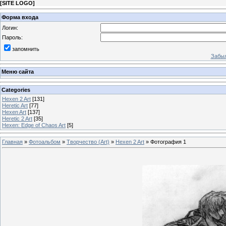
[
SITE LOGO
]
Форма входа
Логин:
Пароль:
запомнить
Забыл
Меню сайта
Categories
Hexen 2 Art
[131]
Heretic Art
[77]
Hexen Art
[137]
Heretic 2 Art
[35]
Hexen: Edge of Chaos Art
[5]
Главная
»
Фотоальбом
»
Творчество (Art)
»
Hexen 2 Art
» Фотография 1