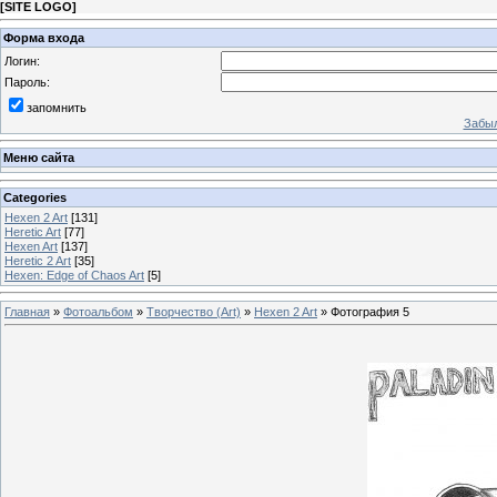
[
SITE LOGO
]
Форма входа
Логин:
Пароль:
запомнить
Забыл
Меню сайта
Categories
Hexen 2 Art
[131]
Heretic Art
[77]
Hexen Art
[137]
Heretic 2 Art
[35]
Hexen: Edge of Chaos Art
[5]
Главная
»
Фотоальбом
»
Творчество (Art)
»
Hexen 2 Art
» Фотография 5