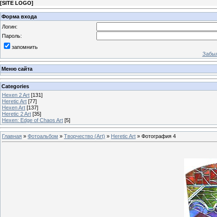
[
SITE LOGO
]
Форма входа
Логин:
Пароль:
запомнить
Забыл
Меню сайта
Categories
Hexen 2 Art
[131]
Heretic Art
[77]
Hexen Art
[137]
Heretic 2 Art
[35]
Hexen: Edge of Chaos Art
[5]
Главная
»
Фотоальбом
»
Творчество (Art)
»
Heretic Art
» Фотография 4