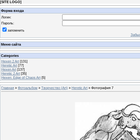
[
SITE LOGO
]
Форма входа
Логин:
Пароль:
запомнить
Забыл
Меню сайта
Categories
Hexen 2 Art
[131]
Heretic Art
[77]
Hexen Art
[137]
Heretic 2 Art
[35]
Hexen: Edge of Chaos Art
[5]
Главная
»
Фотоальбом
»
Творчество (Art)
»
Heretic Art
» Фотография 7