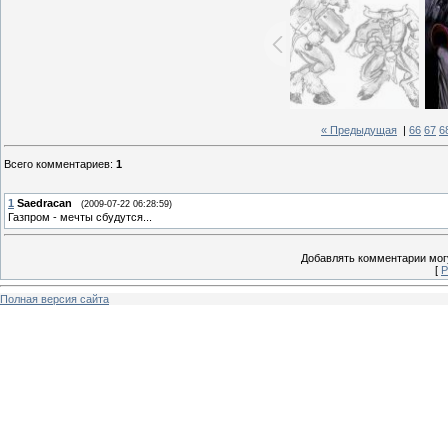
« Предыдущая
|
66
67
6
Всего комментариев
:
1
1
Saedracan
(2009-07-22 06:28:59)
Газпром - мечты сбудутся...
Добавлять комментарии могу
[
Р
Полная версия сайта