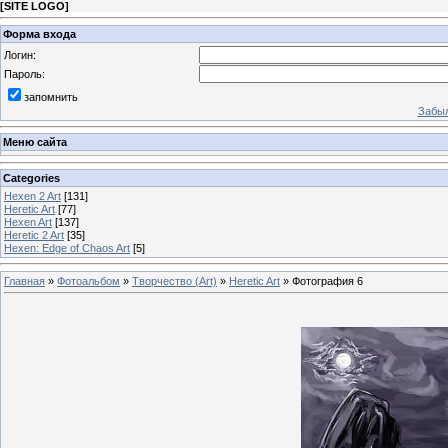
[
SITE LOGO
]
Форма входа
Логин:
Пароль:
запомнить
Забыл
Меню сайта
Categories
Hexen 2 Art
[131]
Heretic Art
[77]
Hexen Art
[137]
Heretic 2 Art
[35]
Hexen: Edge of Chaos Art
[5]
Главная
»
Фотоальбом
»
Творчество (Art)
»
Heretic Art
» Фотография 6