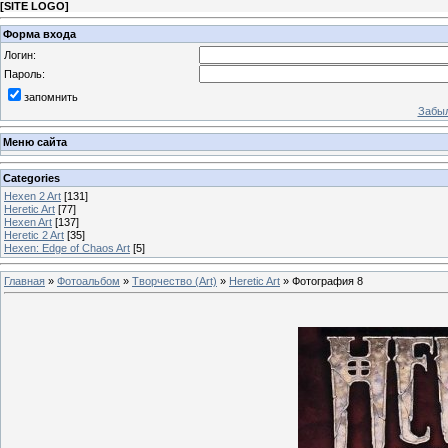
[
SITE LOGO
]
Форма входа
Логин:
Пароль:
запомнить
Забыл
Меню сайта
Categories
Hexen 2 Art
[131]
Heretic Art
[77]
Hexen Art
[137]
Heretic 2 Art
[35]
Hexen: Edge of Chaos Art
[5]
Главная
»
Фотоальбом
»
Творчество (Art)
»
Heretic Art
» Фотография 8