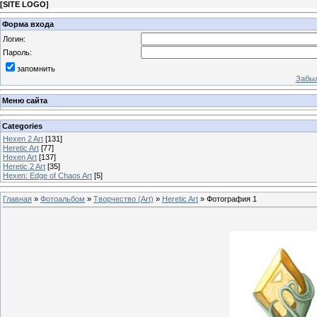
[
SITE LOGO
]
Форма входа
Логин:
Пароль:
запомнить
Забыл
Меню сайта
Categories
Hexen 2 Art
[131]
Heretic Art
[77]
Hexen Art
[137]
Heretic 2 Art
[35]
Hexen: Edge of Chaos Art
[5]
Главная
»
Фотоальбом
»
Творчество (Art)
»
Heretic Art
» Фотография 1