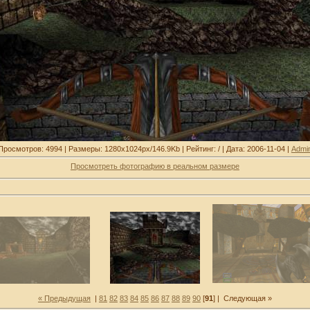
Просмотров: 4994 | Размеры: 1280x1024px/146.9Kb | Рейтинг: / | Дата: 2006-11-04 |
Admi
Просмотреть фотографию в реальном размере
« Предыдущая
|
81
82
83
84
85
86
87
88
89
90
[
91
] |
Следующая »