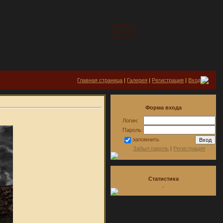
Суббота
2026-08-08
07:47:57
Главная страница
|
Галерея
|
Регистрация
|
Вход
Форма входа
Логин:
Пароль:
запомнить
Забыл пароль
|
Регистрация
Статистика