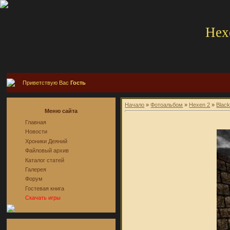
Hex
Приветствую Вас
Гость
Начало
»
Фотоальбом
»
Hexen 2
»
Blac
Меню сайта
Главная
Новости
Хроники Деяний
Файловый архив
Каталог статей
Галерея
Форум
Гостевая книга
Скачать игры