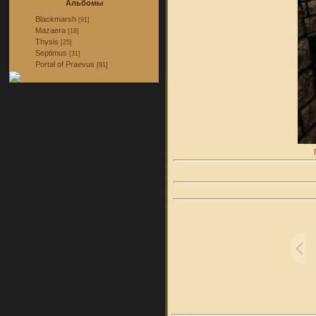
Альбомы
Blackmarsh
[91]
Mazaera
[18]
Thysis
[25]
Septimus
[31]
Portal of Praevus
[91]