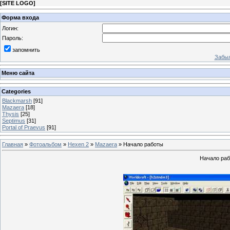
[
SITE LOGO
]
Форма входа
Логин:
Пароль:
запомнить
Забыл
Меню сайта
Categories
Blackmarsh
[91]
Mazaera
[18]
Thysis
[25]
Septimus
[31]
Portal of Praevus
[91]
Главная
»
Фотоальбом
»
Hexen 2
»
Mazaera
» Начало работы
Начало раб