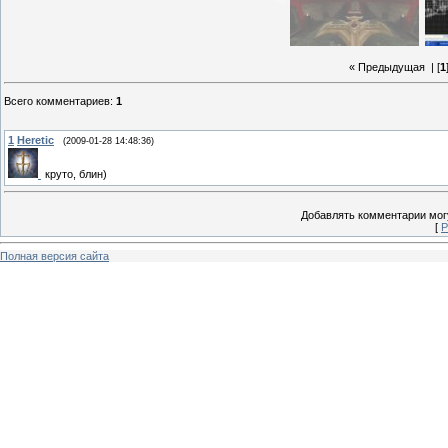
« Предыдущая
| [
1
Всего комментариев
:
1
1
Heretic
(2009-01-28 14:48:36)
круто, блин)
Добавлять комментарии могу
[
Р
Полная версия сайта