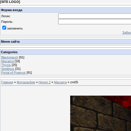
[
SITE LOGO
]
Форма входа
Логин:
Пароль:
запомнить
Забыл
Меню сайта
Categories
Blackmarsh
[91]
Mazaera
[18]
Thysis
[25]
Septimus
[31]
Portal of Praevus
[91]
Главная
»
Фотоальбом
»
Hexen 2
»
Mazaera
» zm05