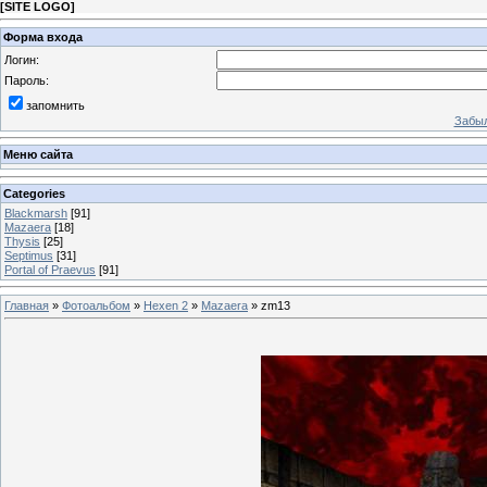
[
SITE LOGO
]
Форма входа
Логин:
Пароль:
запомнить
Забыл
Меню сайта
Categories
Blackmarsh
[91]
Mazaera
[18]
Thysis
[25]
Septimus
[31]
Portal of Praevus
[91]
Главная
»
Фотоальбом
»
Hexen 2
»
Mazaera
» zm13