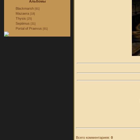
Альбомы
Blackmarsh
[91]
Mazaera
[18]
Thysis
[25]
Septimus
[31]
Portal of Praevus
[91]
Всего комментариев:
0