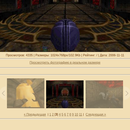
Просмотров: 4335 | Размеры: 1024x768px/102.9Kb | Рейтинг: / | Дата: 2006-11-11
Просмотреть фотографию в реальном размере
« Предыдущая
|
1
2
[
3
]
4
5
6
7
8
9
10
11
|
Следующая »