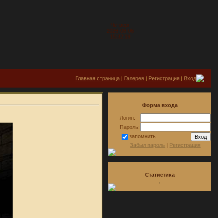
Четверг
2026-08-06
15:32:19
Главная страница
|
Галерея
|
Регистрация
|
Вход
Форма входа
Логин:
Пароль:
запомнить
Забыл пароль
|
Регистрация
Статистика