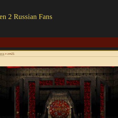
en 2 Russian Fans
era
» zm21