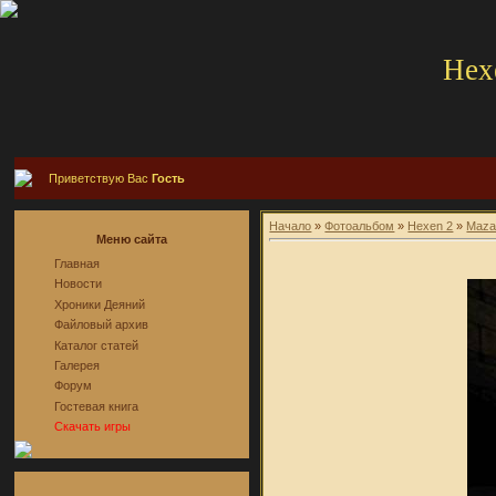
Hex
Приветствую Вас
Гость
Начало
»
Фотоальбом
»
Hexen 2
»
Maza
Меню сайта
Главная
Новости
Хроники Деяний
Файловый архив
Каталог статей
Галерея
Форум
Гостевая книга
Скачать игры