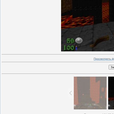
Просмотреть ф