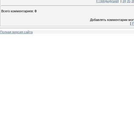
« Предыдущая
|
34
35
3
Всего комментариев
:
0
Добавлять комментарии могу
[
Р
Полная версия сайта