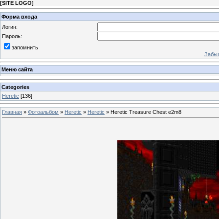
[
SITE LOGO
]
Форма входа
Логин:
Пароль:
запомнить
Забыл
Меню сайта
Categories
Heretic
[136]
Главная
»
Фотоальбом
»
Heretic
»
Heretic
» Heretic Treasure Chest e2m8