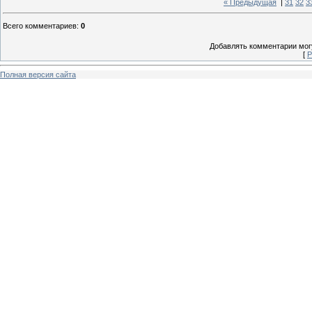
« Предыдущая
|
31
32
3
Всего комментариев
:
0
Добавлять комментарии могу
[
Р
Полная версия сайта