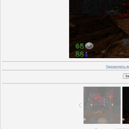
Просмотреть ф